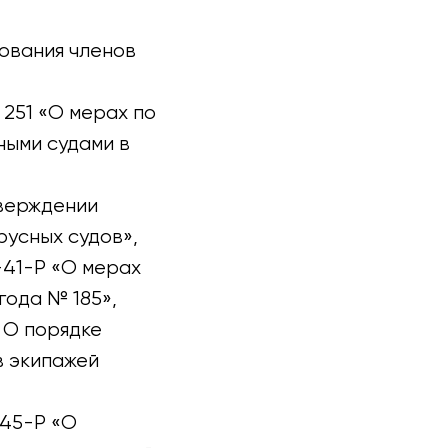
ования членов
251 «О мерах по
ными судами в
тверждении
русных судов»,
-41-Р «О мерах
года № 185»,
 О порядке
в экипажей
145-Р «О