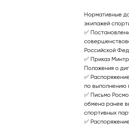
⠀
Нормативные до
экипажей спорт
✅ Постановлени
совершенствова
Российской Фед
✅ Приказ Минтр
Положения о ди
✅ Распоряжение
по выполнению п
✅ Письмо Росмор
обмена ранее в
спортивных пар
✅ Распоряжение