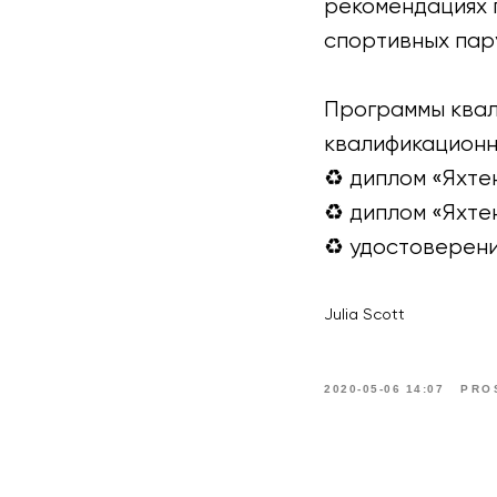
рекомендациях 
спортивных пар
⠀
Программы квал
квалификационн
♻ диплом «Яхте
♻ диплом «Яхте
♻ удостоверени
Julia Scott
2020-05-06 14:07
PRO