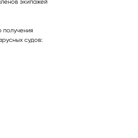
членов экипажей
 получения
арусных судов: