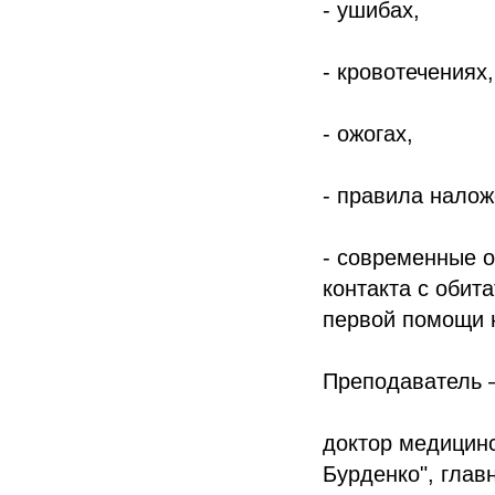
- ушибах,
- кровотечениях,
- ожогах,
- правила налож
- современные о
контакта с обит
первой помощи н
Преподаватель 
доктор медицин
Бурденко", глав