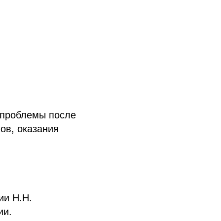
 проблемы после
сов, оказания
ии Н.Н.
ии.