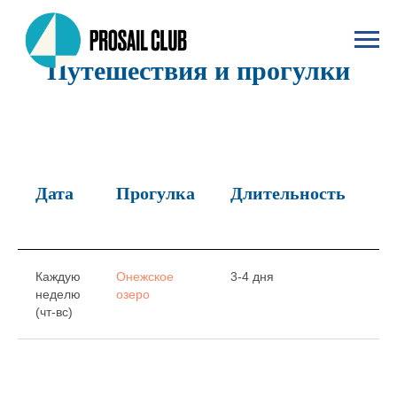
Путешествия и прогулки
Дата
Прогулка
Длительность
К
м
Каждую
Онежское
3-4 дня
Ма
неделю
озеро
че
(чт-вс)